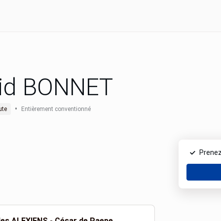
id BONNET
•
ute
Entièrement conventionné
Prenez
 des ALEXIENS - César de Paepe