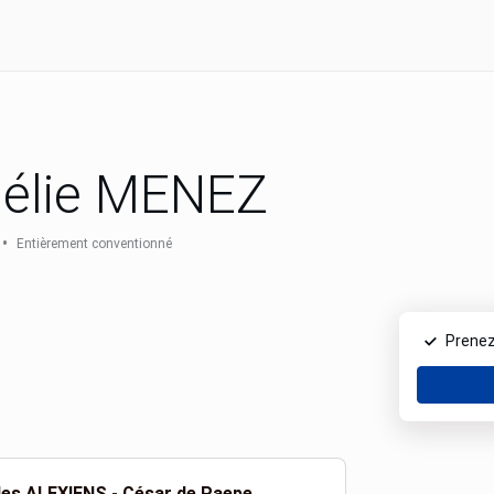
élie MENEZ
•
Entièrement conventionné
Prenez
 des ALEXIENS - César de Paepe